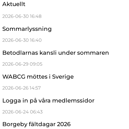
Aktuellt
2026-06-30 16:48
Sommarlyssning
2026-06-30 16:40
Betodlarnas kansli under sommaren
2026-06-29 09:05
WABCG möttes i Sverige
2026-06-26 14:57
Logga in på våra medlemssidor
2026-06-24 06:43
Borgeby fältdagar 2026