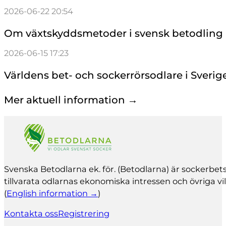
2026-06-22 20:54
Om växtskyddsmetoder i svensk betodling
2026-06-15 17:23
Världens bet- och sockerrörsodlare i Sverig
Mer aktuell information →
Svenska Betodlarna ek. för. (Betodlarna) är socker­b
tillvarata odlarnas ekonomiska intressen och övriga vil
(
English information →
)
Kontakta oss
Registrering