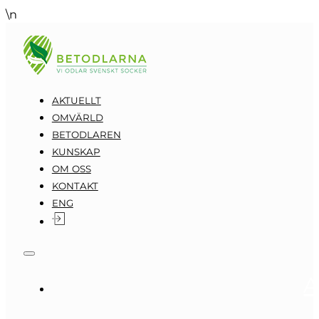
\n
AKTUELLT
OMVÄRLD
BETODLAREN
KUNSKAP
OM OSS
KONTAKT
ENG
A