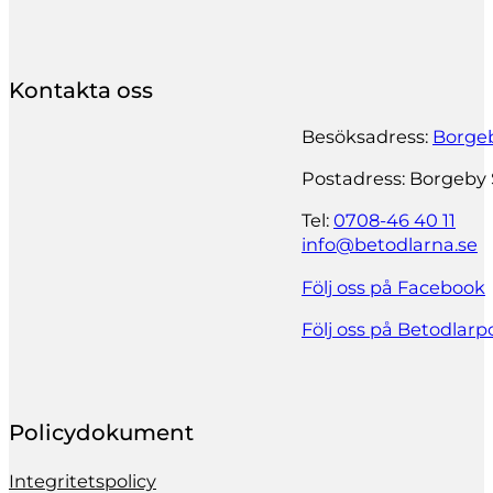
Kontakta oss
Besöksadress:
Borgeb
Postadress: Borgeby 
Tel:
0708-46 40 11
info@betodlarna.se
Följ oss på Facebook
Följ oss på Betodlar
Policydokument
Integritetspolicy