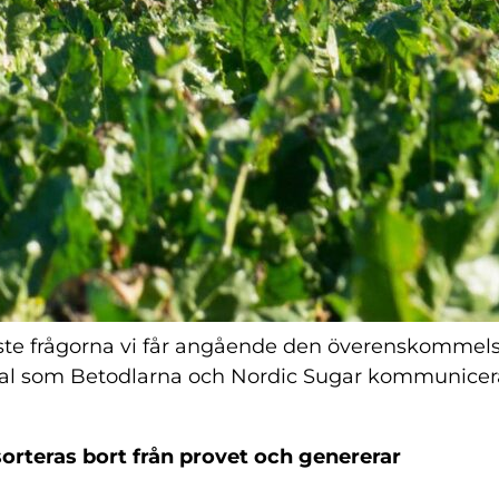
om kompensation a
material
aste frågorna vi får angående den överenskommel
ial som Betodlarna och Nordic Sugar kommunice
sorteras bort från provet och genererar