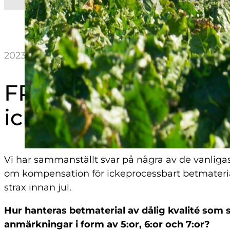
2023-12-29 15:36
FRÅGOR OCH SVAR 
icke processbart bet
Vi har sammanställt svar på några av de vanlig
om kompensation för ickeprocessbart betmater
strax innan jul.
Hur hanteras betmaterial av dålig kvalité som 
anmärkningar i form av 5:or, 6:or och 7:or?