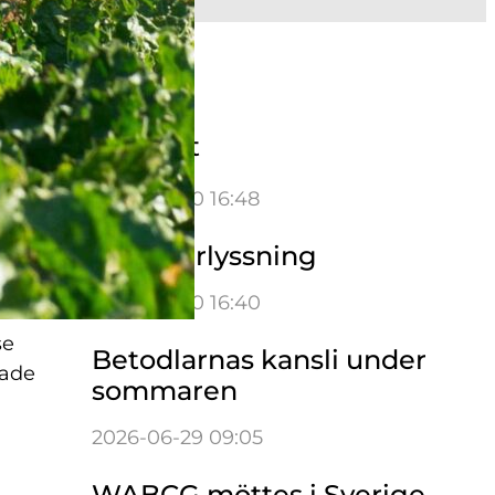
Aktuellt
v
2026-06-30 16:48
Sommarlyssning
2026-06-30 16:40
se
Betodlarnas kansli under
rade
sommaren
2026-06-29 09:05
WABCG möttes i Sverige