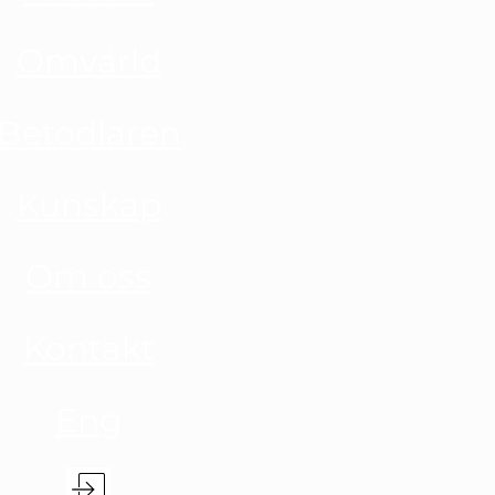
Omvärld
Betodlaren
Kunskap
Om oss
Kontakt
Eng