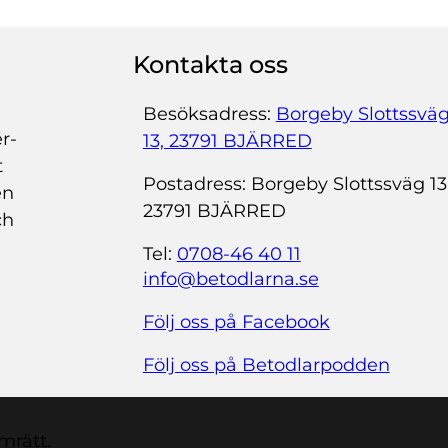
Kontakta oss
Besöksadress:
Borgeby Slottssvä
r­
13, 23791 BJÄRRED
t
Postadress: Borgeby Slottssväg 13
en
23791 BJÄRRED
ch
Tel:
0708-46 40 11
info@betodlarna.se
Följ oss på Facebook
Följ oss på Betodlarpodden
mrätt.