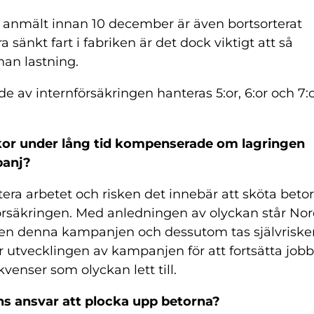
r anmält innan 10 december är även bortsorterat
ra sänkt fart i fabriken är det dock viktigt att så
nan lastning.
av internförsäkringen hanteras 5:or, 6:or och 7:
ukor under lång tid kompenserade om lagringen
panj?
ntera arbetet och risken det innebär att sköta betor
försäkringen. Med anledningen av olyckan står Nor
ngen denna kampanjen och dessutom tas självriske
jer utvecklingen av kampanjen för att fortsätta job
venser som olyckan lett till.
ens ansvar att plocka upp betorna?