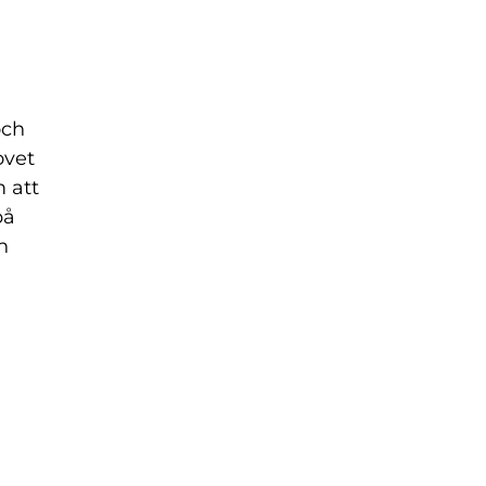
och
ovet
m att
på
h