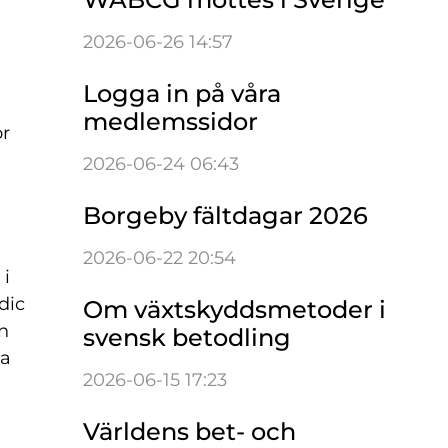
2026-06-26 14:57
Logga in på våra
medlemssidor
or
2026-06-24 06:43
Borgeby fältdagar 2026
2026-06-22 20:54
 i
dic
Om växtskyddsmetoder i
n
svensk betodling
ba
2026-06-15 17:23
Världens bet- och