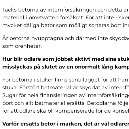
Täcks betorna av internförsäkringen och detta ä
material i provtvätten försäkrat. För att inte riske
mycket dåliga betor som möjligt sorteras bort in
Är betorna nyupptagna och därmed inte skyddade 
som orenheter.
Hur blir odlare som jobbat aktivt med sina st
misslyckas på slutet av en onormalt lång kam
För betorna i stukor finns sentillägget för att ha
stuka. Förstört betmaterial är skyddat av intern
Sugar för hela finansieringen av internförsäkri
bort och allt betmaterial ersätts. Betodlarna föl
för att odlare ska bli kompenserade för de konsek
Varför ersätts betor i marken, det är väl odlar