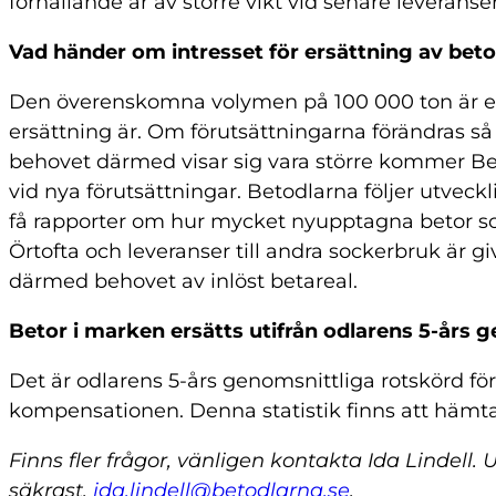
förhållande är av större vikt vid senare leveranser
Vad händer om intresset för ersättning av beto
Den överenskomna volymen på 100 000 ton är en
ersättning är. Om förutsättningarna förändras s
behovet därmed visar sig vara större kommer Be
vid nya förutsättningar. Betodlarna följer utveckl
få rapporter om hur mycket nyupptagna betor som
Örtofta och leveranser till andra sockerbruk är 
därmed behovet av inlöst betareal.
Betor i marken ersätts utifrån odlarens 5-års g
Det är odlarens 5-års genomsnittliga rotskörd för
kompensationen. Denna statistik finns att hämt
Finns fler frågor, vänligen kontakta Ida Lindell.
säkrast,
ida.lindell@betodlarna.se
.