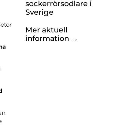
sockerrörsodlare i
Sverige
betor
Mer aktuell
information →
na
a
d
an
e