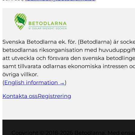
Svenska Betodlarna ek. för. (Betodlarna) är socke
bets­odlarnas riksorganisation med huvuduppgif
att utveckla och försvara den svenska betodling
samt tillvarata odlarnas ekonomiska intressen o
övriga villkor.
(
English information →
)
Kontakta oss
Registrering
Copyright © 2018-2026 Betodlarna. Med ensa