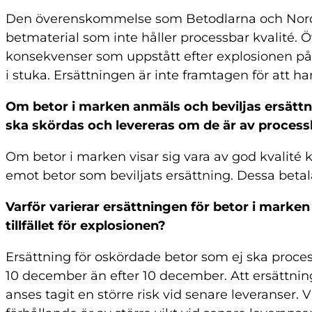
Den överenskommelse som Betodlarna och Nord
betmaterial som inte håller processbar kvalité.
konsekvenser som uppstått efter explosionen på
i stuka. Ersättningen är inte framtagen för att h
Om betor i marken anmäls och beviljas ersättn
ska skördas och levereras om de är av processb
Om betor i marken visar sig vara av god kvalité 
emot betor som beviljats ersättning. Dessa betala
Varför varierar ersättningen för betor i marke
tillfället för explosionen?
Ersättning för oskördade betor som ej ska proce
10 december än efter 10 december. Att ersättning
anses tagit en större risk vid senare leveranser. V