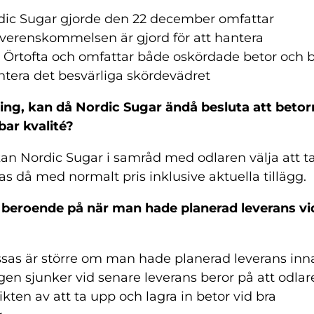
ic Sugar gjorde den 22 december omfattar
 Överenskommelsen är gjord för att hantera
 Örtofta och omfattar både oskördade betor och 
antera det besvärliga skördevädret
ing, kan då Nordic Sugar ändå besluta att betor
ar kvalité?
kan Nordic Sugar i samråd med odlaren välja att t
s då med normalt pris inklusive aktuella tillägg.
n beroende på när man hade planerad leverans vi
ssas är större om man hade planerad leverans inn
en sjunker vid senare leverans beror på att odlar
ikten av att ta upp och lagra in betor vid bra