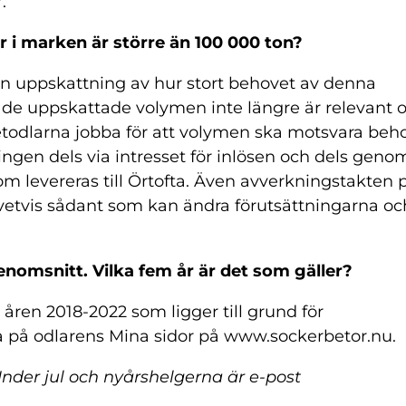
.
r i marken är större än 100 000 ton?
 uppskattning av hur stort behovet av denna
å de uppskattade volymen inte längre är relevant 
todlarna jobba för att volymen ska motsvara beh
ingen dels via intresset för inlösen och dels geno
 levereras till Örtofta. Även avverkningstakten 
givetvis sådant som kan ändra förutsättningarna oc
enomsnitt. Vilka fem år är det som gäller?
 åren 2018-2022 som ligger till grund för
a på odlarens Mina sidor på www.sockerbetor.nu.
 Under jul och nyårshelgerna är e-post