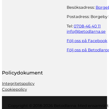
Besöksadress:
Borgeb
Postadress: Borgeby 
Tel:
0708-46 40 11
info@betodlarna.se
Följ oss på Facebook
Följ oss på Betodlar
Policydokument
Integritetspolicy
Cookiepolicy
Copyright © 2018-2026 Betodlarna. Med ensamrätt