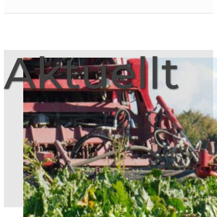
Aktuellt