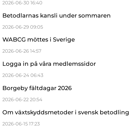
2026-06-30 16:40
Betodlarnas kansli under sommaren
2026-06-29 09:05
WABCG möttes i Sverige
2026-06-26 14:57
Logga in på våra medlemssidor
2026-06-24 06:43
Borgeby fältdagar 2026
2026-06-22 20:54
Om växtskyddsmetoder i svensk betodling
2026-06-15 17:23