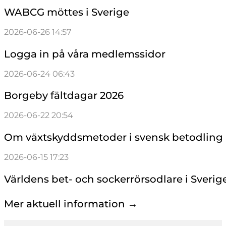
WABCG möttes i Sverige
2026-06-26 14:57
Logga in på våra medlemssidor
2026-06-24 06:43
Borgeby fältdagar 2026
2026-06-22 20:54
Om växtskyddsmetoder i svensk betodling
2026-06-15 17:23
Världens bet- och sockerrörsodlare i Sverig
Mer aktuell information →