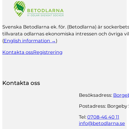
Svenska Betodlarna ek. för. (Betodlarna) är socker­b
tillvarata odlarnas ekonomiska intressen och övriga vil
(
English information →
)
Kontakta oss
Registrering
Kontakta oss
Besöksadress:
Borgeb
Postadress: Borgeby 
Tel:
0708-46 40 11
info@betodlarna.se