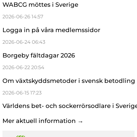
WABCG möttes i Sverige
2026-06-26 14:57
Logga in på våra medlemssidor
2026-06-24 06:43
Borgeby fältdagar 2026
2026-06-22 20:54
Om växtskyddsmetoder i svensk betodling
2026-06-15 17:23
Världens bet- och sockerrörsodlare i Sverig
Mer aktuell information →