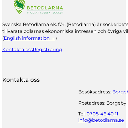
Svenska Betodlarna ek. för. (Betodlarna) är socker­b
tillvarata odlarnas ekonomiska intressen och övriga vil
(
English information →
)
Kontakta oss
Registrering
Kontakta oss
Besöksadress:
Borgeb
Postadress: Borgeby 
Tel:
0708-46 40 11
info@betodlarna.se