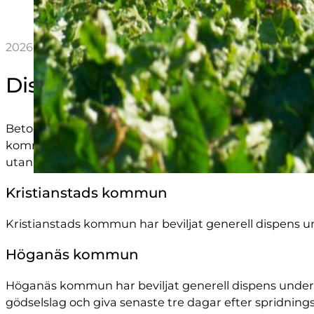
2026-02-02 13:24
Dispens från nedmyllningskrav
Betodlarna och LRF Skåne har i år ansökt och beviljats
kommuner samt för Söderåsens miljöförbund. Ängelho
utan enskilda dispenser måste sökas. Läs nedan om v
Kristianstads kommun
Kristianstads kommun har beviljat generell dispens un
Höganäs kommun
Höganäs kommun har beviljat generell dispens under 
gödselslag och giva senaste tre dagar efter spridningsti