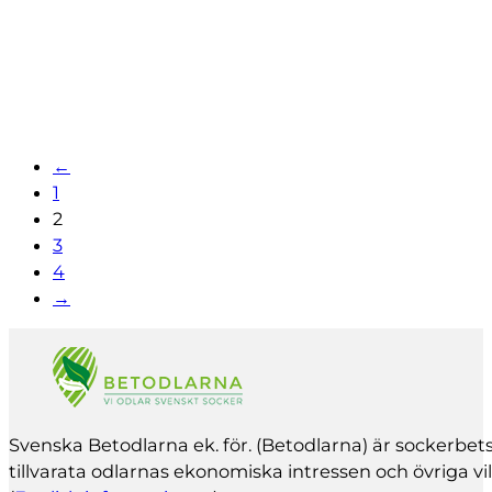
Skörd - det kan bli bra!
Så och rensa med robot
Skörda skonsamt
←
1
2
3
4
→
Svenska Betodlarna ek. för. (Betodlarna) är socker­b
tillvarata odlarnas ekonomiska intressen och övriga vil