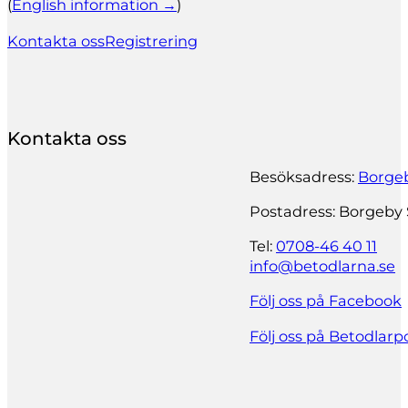
(
English information →
)
Kontakta oss
Registrering
Kontakta oss
Besöksadress:
Borgeb
Postadress: Borgeby 
Tel:
0708-46 40 11
info@betodlarna.se
Följ oss på Facebook
Följ oss på Betodlar