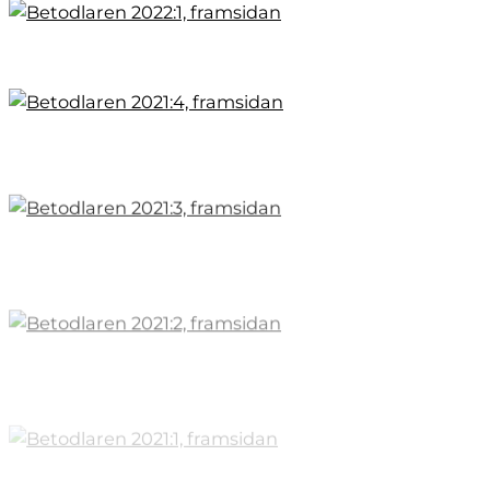
Natriumrekommendationer
Aktuellt om sorter
Kalciumtalets betydelse
Sköra betor vid upptagning
Ida - ny generalsekreterare
Skörd - god potential
Snåla inte med fosfor
En annorlunda stämma
GPS-stölderna ökar
Aktuellt bladsvampar
Skörd 2020 - bronsmedalj
Anders - ny odlarskribent
Få koll på ogräsen!
Tre års EKO-odling
Aktuella sorter
Kunskapslyftet igång