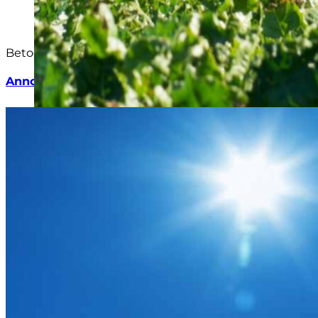
Betodlaren är en facktidskrift för Sveriges betodlare.
Annonsera gärna i Betodlaren →