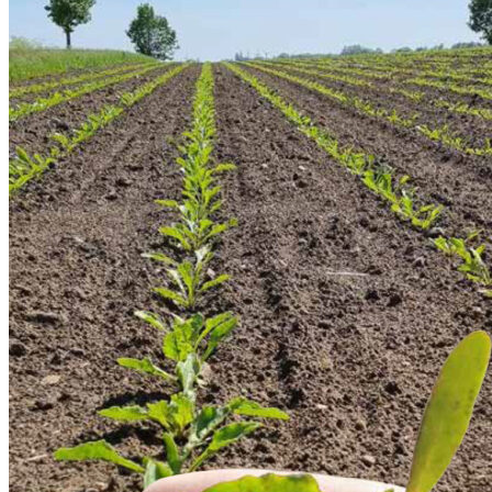
Vad får du för pengarna?
Tema resistens
Omsådd - det visar försöken