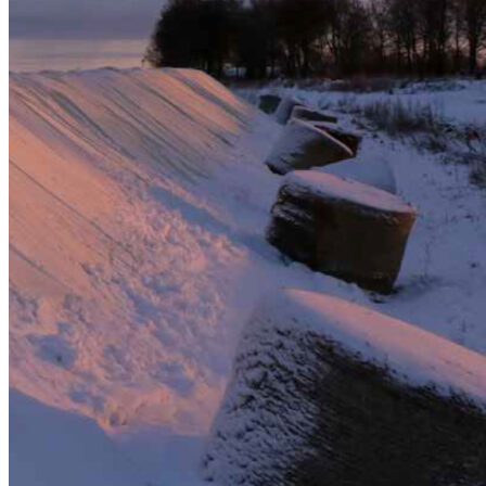
Analys av NZ/NS bokslut
Att odla sin 56:e betgröda
Nya sorter på listan