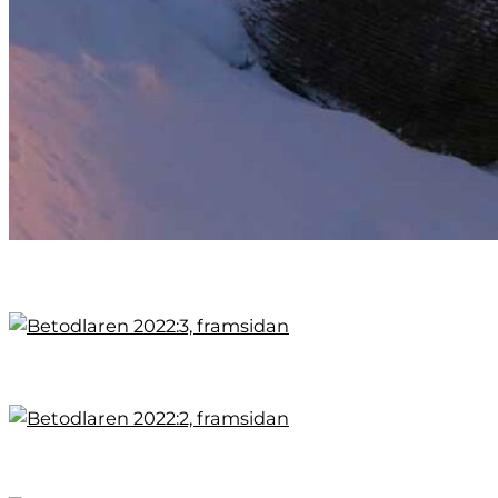
Svårbedömd skörd
Fabriken står rustad
Vad hände i starten?
Nytt från stämman
Brittiska terminskontrakt
Bladsvampsstrartegi
Skörd 2021
Ogräshantering